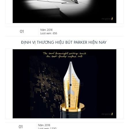
Năm 2018
01
Lượt xem: 656
ĐỊNH VỊ THƯƠNG HIỆU BÚT PARKER HIỆN NAY
Năm 2018
01
Lượt xem: 1.330