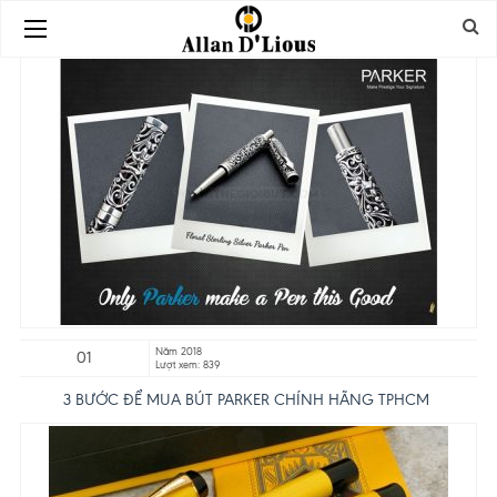
Năm 2018
01
Lượt xem: 839
3 BƯỚC ĐỂ MUA BÚT PARKER CHÍNH HÃNG TPHCM