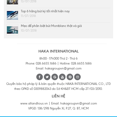
13/07/2018
Top 6 hãng bút ký tốt nhất hiện nay
11/07/2018
Mẹo để phân biệt bút Montblanc thật và giả
10/07/2018
HAKA INTERNATIONAL
8h00 - 17h000 Thứ 2 - Thứ 6
Phone: 028.6655.1686 | Hotline: 028.6655.1686
Email: hakagroupvn@gmail.com
Quyền bảo hộ pháp lý & bản quyền thuộc HAKA INTERNATIONAL CO., LTD
theo GPKD số 0309882043 do Sở KH&ĐT HCM cấp 27/03/2010.
LIÊN HỆ
www.allandlious.vn | Email: hakagroupvn@gmail.com
VPGD: 138/29B Nguyễn Xí, P.27, Q. BT, HCM