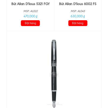
Bút Allan D’lious 6002 FS
Bút Allan D’lious 5321 FGY
MSP: AL045
MSP: AL022
630,000
470,000
₫
₫
Đặt hàng
Đặt hàng