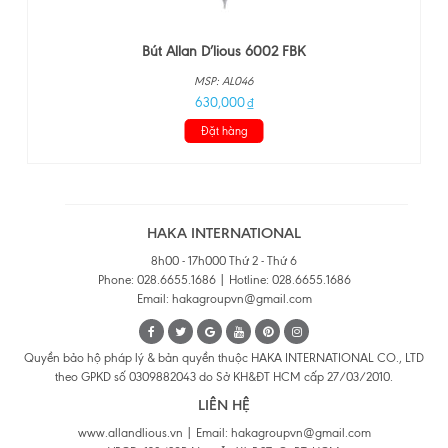
Bút Allan D’lious 6002 FBK
MSP: AL046
630,000
₫
Đặt hàng
HAKA INTERNATIONAL
8h00 - 17h000 Thứ 2 - Thứ 6
Phone: 028.6655.1686 | Hotline: 028.6655.1686
Email: hakagroupvn@gmail.com
Quyền bảo hộ pháp lý & bản quyền thuộc HAKA INTERNATIONAL CO., LTD
theo GPKD số 0309882043 do Sở KH&ĐT HCM cấp 27/03/2010.
LIÊN HỆ
www.allandlious.vn | Email: hakagroupvn@gmail.com