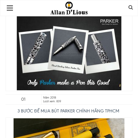
Năm 2018
01
Lượt xem: 839
3 BƯỚC ĐỂ MUA BÚT PARKER CHÍNH HÃNG TPHCM