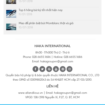
13/07/2018
Top 6 hãng bút ký tốt nhất hiện nay
11/07/2018
Mẹo để phân biệt bút Montblanc thật và giả
10/07/2018
HAKA INTERNATIONAL
8h00 - 17h000 Thứ 2 - Thứ 6
Phone: 028.6655.1686 | Hotline: 028.6655.1686
Email: hakagroupvn@gmail.com
Quyền bảo hộ pháp lý & bản quyền thuộc HAKA INTERNATIONAL CO., LTD
theo GPKD số 0309882043 do Sở KH&ĐT HCM cấp 27/03/2010.
LIÊN HỆ
www.allandlious.vn | Email: hakagroupvn@gmail.com
VPGD: 138/29B Nguyễn Xí, P.27, Q. BT, HCM