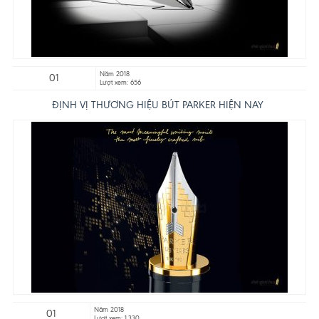
Năm 2018
01
Lượt xem: 656
ĐỊNH VỊ THƯƠNG HIỆU BÚT PARKER HIỆN NAY
Năm 2018
01
Lượt xem: 1.330