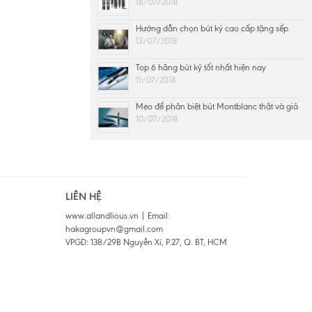
16/07/2018
Hướng dẫn chọn bút ký cao cấp tặng sếp
13/07/2018
Top 6 hãng bút ký tốt nhất hiện nay
11/07/2018
Mẹo để phân biệt bút Montblanc thật và giả
10/07/2018
LIÊN HỆ
www.allandlious.vn | Email:
hakagroupvn@gmail.com
VPGD: 138/29B Nguyễn Xí, P.27, Q. BT, HCM