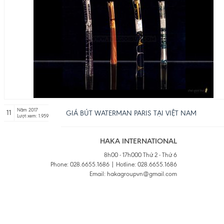
Năm 2017
11
GIÁ BÚT WATERMAN PARIS TẠI VIỆT NAM
Lượt xem: 1.959
HAKA INTERNATIONAL
8h00 - 17h000 Thứ 2 - Thứ 6
Phone: 028.6655.1686 | Hotline: 028.6655.1686
Email: hakagroupvn@gmail.com