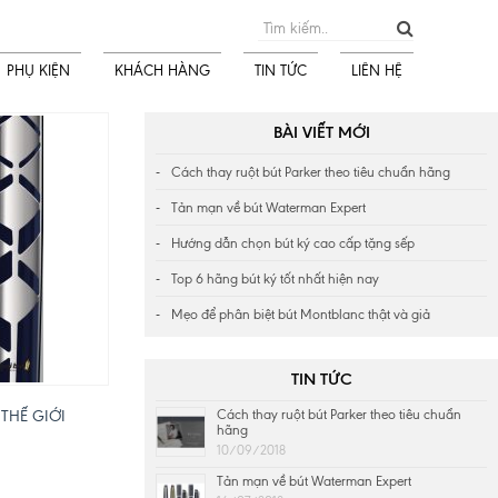
PHỤ KIỆN
KHÁCH HÀNG
TIN TỨC
LIÊN HỆ
BÀI VIẾT MỚI
Cách thay ruột bút Parker theo tiêu chuẩn hãng
Tản mạn về bút Waterman Expert
Hướng dẫn chọn bút ký cao cấp tặng sếp
Top 6 hãng bút ký tốt nhất hiện nay
Mẹo để phân biệt bút Montblanc thật và giả
TIN TỨC
THẾ GIỚI
Cách thay ruột bút Parker theo tiêu chuẩn
hãng
10/09/2018
Tản mạn về bút Waterman Expert