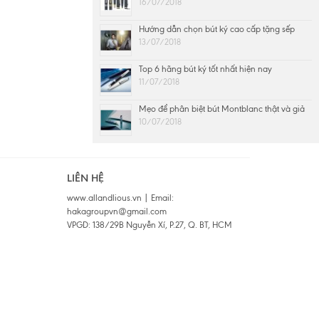
16/07/2018
Hướng dẫn chọn bút ký cao cấp tặng sếp
13/07/2018
Top 6 hãng bút ký tốt nhất hiện nay
11/07/2018
Mẹo để phân biệt bút Montblanc thật và giả
10/07/2018
LIÊN HỆ
www.allandlious.vn | Email:
hakagroupvn@gmail.com
VPGD: 138/29B Nguyễn Xí, P.27, Q. BT, HCM