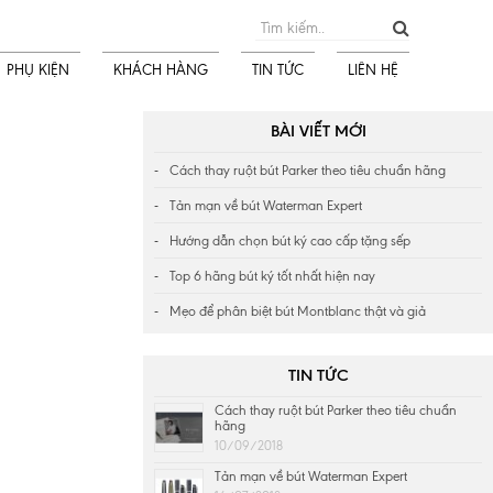
PHỤ KIỆN
KHÁCH HÀNG
TIN TỨC
LIÊN HỆ
BÀI VIẾT MỚI
Cách thay ruột bút Parker theo tiêu chuẩn hãng
Tản mạn về bút Waterman Expert
Hướng dẫn chọn bút ký cao cấp tặng sếp
Top 6 hãng bút ký tốt nhất hiện nay
Mẹo để phân biệt bút Montblanc thật và giả
TIN TỨC
Cách thay ruột bút Parker theo tiêu chuẩn
hãng
10/09/2018
Tản mạn về bút Waterman Expert