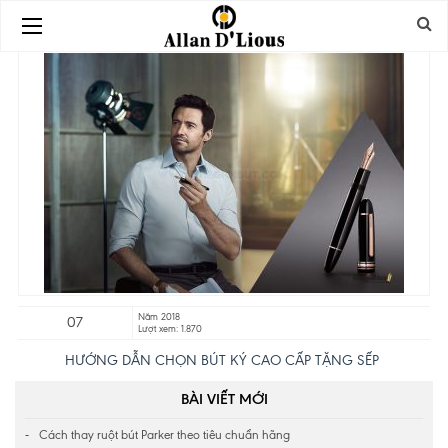
Năm 2018
07
Lượt xem: 1.870
HƯỚNG DẪN CHỌN BÚT KÝ CAO CẤP TẶNG SẾP
BÀI VIẾT MỚI
Cách thay ruột bút Parker theo tiêu chuẩn hãng