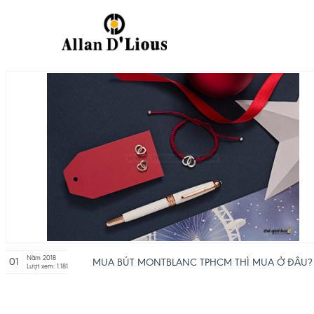
Năm 2018
01
MUA BÚT MONTBLANC TPHCM THÌ MUA Ở ĐÂU?
Lượt xem: 1.181