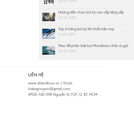
16/07/2018
Hướng dẫn chọn bút ký cao cấp tặng sếp
13/07/2018
Top 6 hãng bút ký tốt nhất hiện nay
11/07/2018
Mẹo để phân biệt bút Montblanc thật và giả
10/07/2018
LIÊN HỆ
www.allandlious.vn | Email:
hakagroupvn@gmail.com
VPGD: 138/29B Nguyễn Xí, P.27, Q. BT, HCM