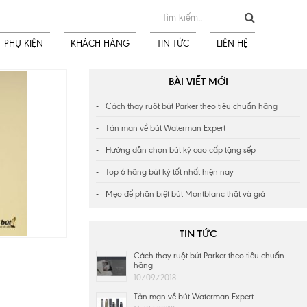
PHỤ KIỆN
KHÁCH HÀNG
TIN TỨC
LIÊN HỆ
BÀI VIẾT MỚI
Cách thay ruột bút Parker theo tiêu chuẩn hãng
Tản mạn về bút Waterman Expert
Hướng dẫn chọn bút ký cao cấp tặng sếp
Top 6 hãng bút ký tốt nhất hiện nay
Mẹo để phân biệt bút Montblanc thật và giả
TIN TỨC
Cách thay ruột bút Parker theo tiêu chuẩn
hãng
10/09/2018
Tản mạn về bút Waterman Expert