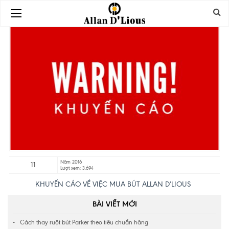
Năm 2016
11
Lượt xem: 3.694
KHUYẾN CÁO VỀ VIỆC MUA BÚT ALLAN D’LIOUS
BÀI VIẾT MỚI
Cách thay ruột bút Parker theo tiêu chuẩn hãng