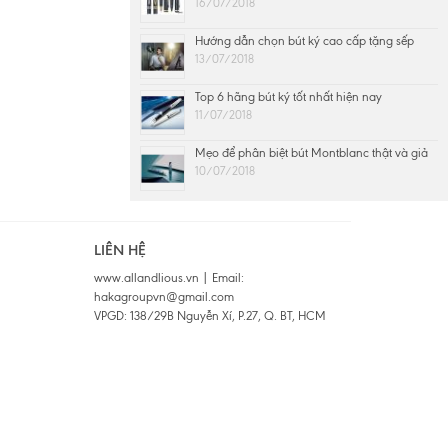
16/07/2018
Hướng dẫn chọn bút ký cao cấp tặng sếp
13/07/2018
Top 6 hãng bút ký tốt nhất hiện nay
11/07/2018
Mẹo để phân biệt bút Montblanc thật và giả
10/07/2018
LIÊN HỆ
www.allandlious.vn | Email:
hakagroupvn@gmail.com
VPGD: 138/29B Nguyễn Xí, P.27, Q. BT, HCM