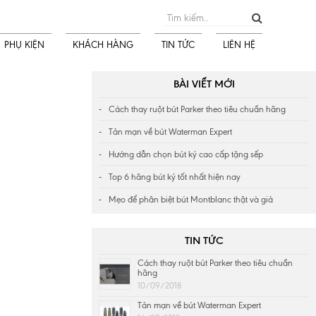
PHỤ KIỆN
KHÁCH HÀNG
TIN TỨC
LIÊN HỆ
BÀI VIẾT MỚI
Cách thay ruột bút Parker theo tiêu chuẩn hãng
Tản mạn về bút Waterman Expert
Hướng dẫn chọn bút ký cao cấp tặng sếp
Top 6 hãng bút ký tốt nhất hiện nay
Mẹo để phân biệt bút Montblanc thật và giả
TIN TỨC
Cách thay ruột bút Parker theo tiêu chuẩn
hãng
10/09/2018
Tản mạn về bút Waterman Expert