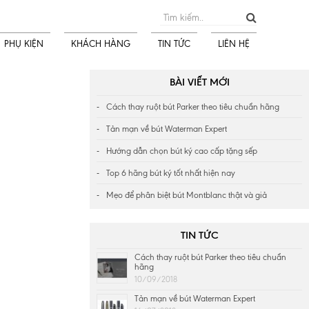
PHỤ KIỆN
KHÁCH HÀNG
TIN TỨC
LIÊN HỆ
BÀI VIẾT MỚI
Cách thay ruột bút Parker theo tiêu chuẩn hãng
Tản mạn về bút Waterman Expert
Hướng dẫn chọn bút ký cao cấp tặng sếp
Top 6 hãng bút ký tốt nhất hiện nay
Mẹo để phân biệt bút Montblanc thật và giả
TIN TỨC
Cách thay ruột bút Parker theo tiêu chuẩn
hãng
10/09/2018
Tản mạn về bút Waterman Expert