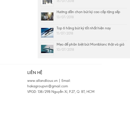
16/07/2018
Hướng dẫn chọn bút ký cao cấp tặng sếp
13/07/2018
Top 6 hãng bút ký tốt nhất hiện nay
11/07/2018
Mẹo để phân biệt bút Montblanc thật và giả
10/07/2018
LIÊN HỆ
www.allandlious.vn | Email:
hakagroupvn@gmail.com
VPGD: 138/29B Nguyễn Xí, P.27, Q. BT, HCM