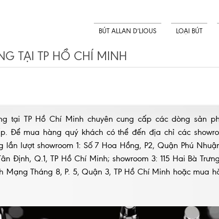
BÚT ALLAN D’LIOUS
LOẠI BÚT
G TẠI TP HỒ CHÍ MINH
ng tại TP Hồ Chí Minh chuyên cung cấp các dòng sản p
ấp. Để mua hàng quý khách có thể đến địa chỉ các showr
 lần lượt showroom 1: Số 7 Hoa Hồng, P2, Quận Phú Nhuận
ân Định, Q.1, TP Hồ Chí Minh; showroom 3: 115 Hai Bà Trưng
ch Mạng Tháng 8, P. 5, Quận 3, TP Hồ Chí Minh hoặc mua h