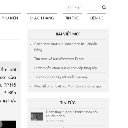
PHỤ KIỆN
KHÁCH HÀNG
TIN TỨC
LIÊN HỆ
BÀI VIẾT MỚI
Cách thay ruột bút Parker theo tiêu chuẩn
hãng
Tản mạn về bút Waterman Expert
Hướng dẫn chọn bút ký cao cấp tặng sếp
hẩm bút
oom của
Top 6 hãng bút ký tốt nhất hiện nay
, TP Hồ
Mẹo để phân biệt bút Montblanc thật và giả
, P. Bến
àng trực
TIN TỨC
Cách thay ruột bút Parker theo tiêu
chuẩn hãng
10/09/2018