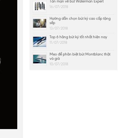
Tản mạn về bút Waterman Expert
16/07/2018
Hướng dẫn chọn bút ký cao cấp tặng
sếp
13/07/2018
Top 6 hãng bút ký tốt nhất hiện nay
11/07/2018
Mẹo để phân biệt bút Montblanc thật
và giả
10/07/2018