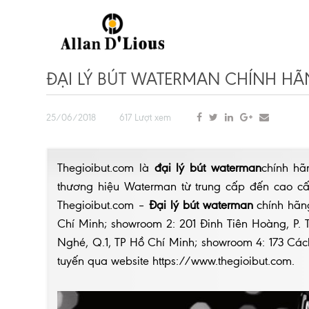
ĐẠI LÝ BÚT WATERMAN CHÍNH HÃN
25/06/2018
617 Lượt xem
Thegioibut.com là
đại lý bút waterman
chính hã
thương hiệu Waterman từ trung cấp đến cao c
Thegioibut.com –
Đại lý bút waterman
chính hãng
Chí Minh; showroom 2: 201 Đinh Tiên Hoàng, P. T
Nghé, Q.1, TP Hồ Chí Minh; showroom 4: 173 Cá
tuyến qua website
https://www.thegioibut.com
.