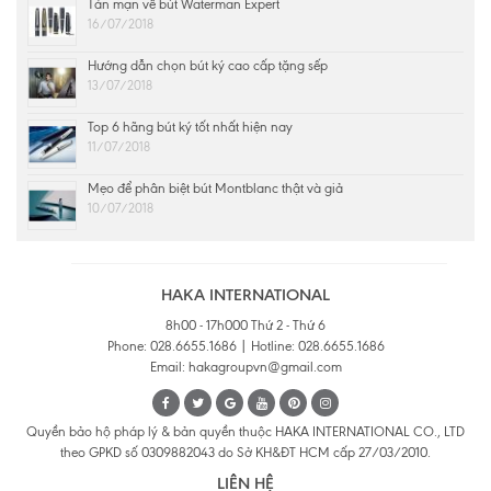
Tản mạn về bút Waterman Expert
16/07/2018
Hướng dẫn chọn bút ký cao cấp tặng sếp
13/07/2018
Top 6 hãng bút ký tốt nhất hiện nay
11/07/2018
Mẹo để phân biệt bút Montblanc thật và giả
10/07/2018
HAKA INTERNATIONAL
8h00 - 17h000 Thứ 2 - Thứ 6
Phone: 028.6655.1686 | Hotline: 028.6655.1686
Email: hakagroupvn@gmail.com
Quyền bảo hộ pháp lý & bản quyền thuộc HAKA INTERNATIONAL CO., LTD
theo GPKD số 0309882043 do Sở KH&ĐT HCM cấp 27/03/2010.
LIÊN HỆ