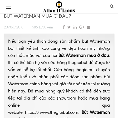
BÚT WATERMAN MUA Ở ĐÂU?
20/06/2018
586 Lượt xem
Nếu bạn yêu thích dòng sản phẩm bút Waterman
bởi thiết kế tinh xảo cùng vẻ đẹp hoàn mỹ nhưng
còn thắc mắc với câu hỏi
B
út
Waterman mua
ở đâu
,
thì có thể liên hệ với cửa hàng thegioibut để được tư
vấn và hỗ trợ tốt nhất. Cửa hàng thegioibut chuyên
nhập khẩu và phân phối các dòng sản phẩm bút
Waterman chính hãng với giá tốt nhất trên thị trường
hiện nay. Để mua hàng quý khách có thể đến trực
tiếp tại địa chỉ của các showroom hoặc mua hàng
online qua
website
https://www.thegioibut.com
.
B
út
Waterman