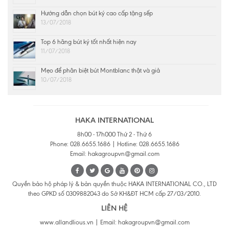
Hướng dẫn chọn bút ký cao cấp tặng sếp
13/07/2018
Top 6 hãng bút ký tốt nhất hiện nay
11/07/2018
Mẹo để phân biệt bút Montblanc thật và giả
10/07/2018
HAKA INTERNATIONAL
8h00 - 17h000 Thứ 2 - Thứ 6
Phone: 028.6655.1686 | Hotline: 028.6655.1686
Email: hakagroupvn@gmail.com
Quyền bảo hộ pháp lý & bản quyền thuộc HAKA INTERNATIONAL CO., LTD
theo GPKD số 0309882043 do Sở KH&ĐT HCM cấp 27/03/2010.
LIÊN HỆ
www.allandlious.vn | Email: hakagroupvn@gmail.com