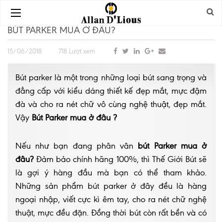
BÚT PARKER MUA Ở ĐÂU?
15/06/2018
718 Lượt xem
Bút parker là một trong những loại bút sang trọng và
đẳng cấp với kiểu dáng thiết kế đẹp mắt, mực đậm
đà và cho ra nét chữ vô cùng nghệ thuật, đẹp mắt.
Vậy
Bút Parker mua ở đâu ?
Nếu như bạn đang phân vân
bút Parker mua ở
đâu?
Đảm bảo chính hãng 100%, thì Thế Giới Bút sẽ
là gợi ý hàng đầu mà bạn có thể tham khảo.
Những sản phẩm bút parker ở đây đều là hàng
ngoại nhập, viết cực kì êm tay, cho ra nét chữ nghệ
thuật, mực đều đặn. Đồng thời bút còn rất bền và có