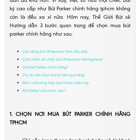
dân đã khá hơn. Vì vậy, việc sở hữu một chiếc bút
ký cao cấp như
Bút Parker chính hãng
tphcm không
còn là đều xa xỉ nữa. Hôm nay, Thế Giới Bút sẽ
Hướng dẫn 3 bước quan trọng để chọn mua bút
parker chính hãng như sau:
Các dòng bút Waterman Paris tiêu biểu
Cảm nhận về chiếc bút Waterman Hémisphère!
Giá bút Parker chính hãng!
3 lý do nên chọn bút ký làm quà tặng
Định vị thương hiệu bút Parker hiện nay
Bút Parker của nước nào?
1. CHỌN NƠI MUA BÚT PARKER CHÍNH HÃNG
TPHCM