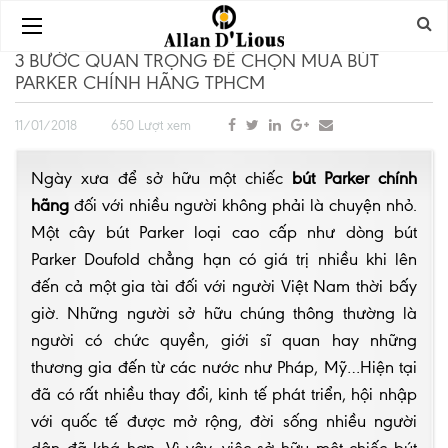
3 BƯỚC QUAN TRỌNG ĐỂ CHỌN MUA BÚT
PARKER CHÍNH HÃNG TPHCM
11/01/2018
650 Lượt xem
Ngày xưa để sở hữu một chiếc
bút Parker chính
hãng
đối với nhiều người không phải là chuyện nhỏ.
Một cây bút Parker loại cao cấp như dòng bút
Parker Doufold chẳng hạn có giá trị nhiều khi lên
đến cả một gia tài đối với người Việt Nam thời bấy
giờ. Những người sở hữu chúng thông thường là
người có chức quyền, giới sĩ quan hay những
thương gia đến từ các nước như Pháp, Mỹ…Hiện tại
đã có rất nhiều thay đổi, kinh tế phát triển, hội nhập
với quốc tế được mở rộng, đời sống nhiều người