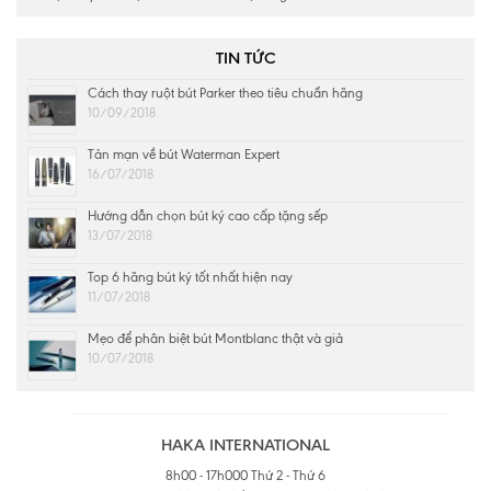
TIN TỨC
Cách thay ruột bút Parker theo tiêu chuẩn hãng
10/09/2018
Tản mạn về bút Waterman Expert
16/07/2018
Hướng dẫn chọn bút ký cao cấp tặng sếp
13/07/2018
Top 6 hãng bút ký tốt nhất hiện nay
11/07/2018
Mẹo để phân biệt bút Montblanc thật và giả
10/07/2018
HAKA INTERNATIONAL
8h00 - 17h000 Thứ 2 - Thứ 6