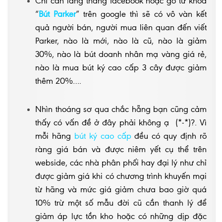
Chỉ cần lang thang facebook hoặc gõ từ khoá
“
Bút Parker
” trên google thì sẽ có vô vàn kết
quả người bán, người mua liên quan đến viết
Parker, nào là mới, nào là cũ, nào là giảm
30%, nào là bút doanh nhân mạ vàng giá rẻ,
nào là mua bút ký cao cấp 3 cây được giảm
thêm 20%….
Nhìn thoáng sơ qua chắc hẵng bạn cũng cảm
thấy có vấn đề ở đây phải không ạ (*-*)?. Vì
mỗi hãng
bút ký cao cấp
đều có quy định rõ
ràng giá bán và được niêm yết cụ thể trên
webside, các nhà phân phối hay đại lý như chỉ
được giảm giá khi có chương trình khuyến mại
từ hãng và mức giá giảm chưa bao giờ quá
10% trừ một số mẫu đời cũ cần thanh lý để
giảm áp lực tồn kho hoặc có những dịp đặc