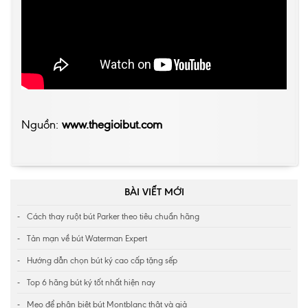
Nguồn:
www.thegioibut.com
BÀI VIẾT MỚI
Cách thay ruột bút Parker theo tiêu chuẩn hãng
Tản mạn về bút Waterman Expert
Hướng dẫn chọn bút ký cao cấp tặng sếp
Top 6 hãng bút ký tốt nhất hiện nay
Mẹo để phân biệt bút Montblanc thật và giả